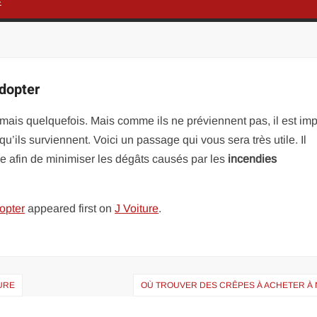
É
adopter
mais quelquefois. Mais comme ils ne préviennent pas, il est imp
u’ils surviennent. Voici un passage qui vous sera très utile. Il
e afin de minimiser les dégâts causés par les
incendies
dopter
appeared first on
J Voiture
.
TURE
OÙ TROUVER DES CRÊPES À ACHETER À N