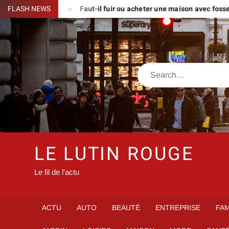
Skip
eurs classiques
FLASH NEWS
Faut-il fuir ou acheter une maison avec fosse 
to
content
Search
LE LUTIN ROUGE
Le fil de l'actu
ACTU
AUTO
BEAUTÉ
ENTREPRISE
FAM