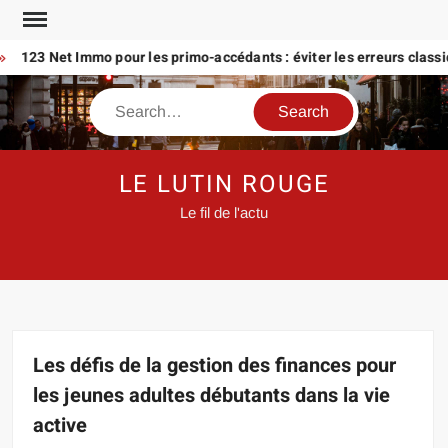
Skip
to
123 Net Immo pour les primo-accédants : éviter les erreurs classique
content
Search
LE LUTIN ROUGE
Le fil de l'actu
Les défis de la gestion des finances pour
les jeunes adultes débutants dans la vie
active