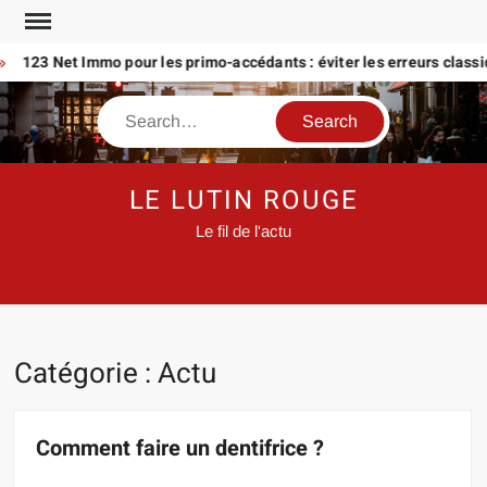
Skip
to
123 Net Immo pour les primo-accédants : éviter les erreurs classique
content
Search
LE LUTIN ROUGE
Le fil de l'actu
Catégorie :
Actu
Comment faire un dentifrice ?