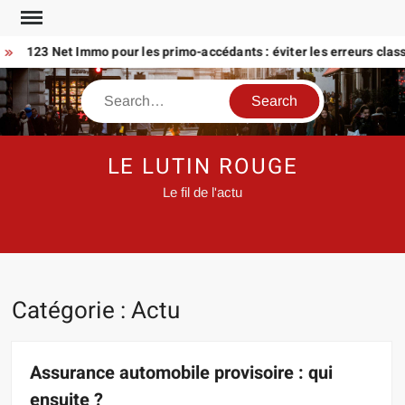
Skip
to
123 Net Immo pour les primo-accédants : éviter les erreurs classiq
content
Search
LE LUTIN ROUGE
Le fil de l'actu
Catégorie :
Actu
Assurance automobile provisoire : qui
ensuite ?