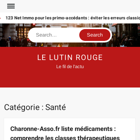
Skip
to
23 Net Immo pour les primo-accédants : éviter les erreurs classique
content
Search
LE LUTIN ROUGE
Le fil de l'actu
Catégorie :
Santé
Charonne-Asso.fr liste médicaments :
comprendre les classes thérapeutiques