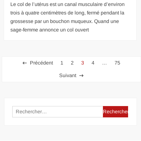
Le col de l’utérus est un canal musculaire d’environ
trois à quatre centimètres de long, fermé pendant la
grossesse par un bouchon muqueux. Quand une
sage-femme annonce un col ouvert
Pagination
Précédent
1
2
3
4
…
75
des
Suivant
publications
Rechercher :