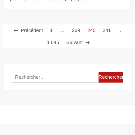
Pagination
Précédent
1
…
239
240
241
…
des
1 045
Suivant
publications
Rechercher :