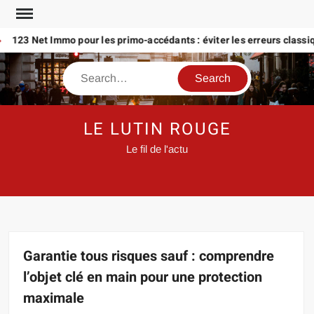
Skip
to
23 Net Immo pour les primo-accédants : éviter les erreurs classiques
content
Search
LE LUTIN ROUGE
Le fil de l'actu
Garantie tous risques sauf : comprendre
l’objet clé en main pour une protection
maximale