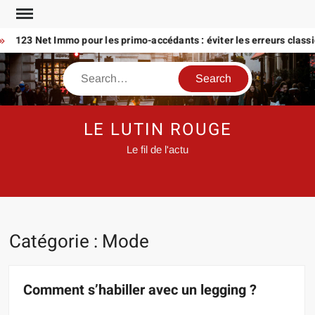
Skip
to
123 Net Immo pour les primo-accédants : éviter les erreurs classiqu
content
Search
LE LUTIN ROUGE
Le fil de l'actu
Catégorie :
Mode
Comment s’habiller avec un legging ?