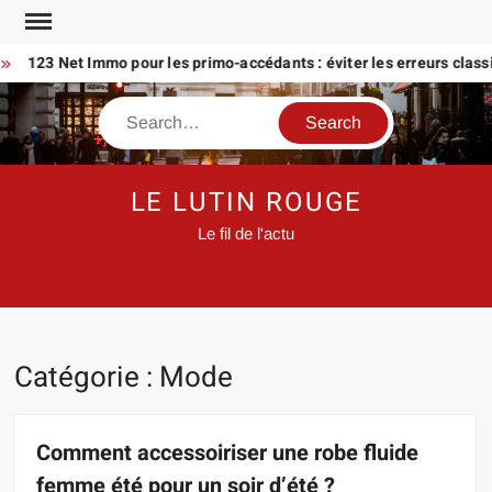
Skip
to
123 Net Immo pour les primo-accédants : éviter les erreurs classiqu
content
Search
LE LUTIN ROUGE
Le fil de l'actu
Catégorie :
Mode
Comment accessoiriser une robe fluide
femme été pour un soir d’été ?