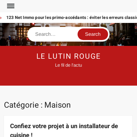
Skip
to
123 Net Immo pour les primo-accédants : éviter les erreurs classique
content
Search
LE LUTIN ROUGE
Le fil de l'actu
Catégorie :
Maison
Confiez votre projet à un installateur de
cuisine !