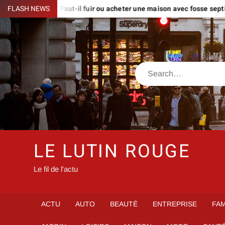
Skip
ues
FLASH NEWS
Faut-il fuir ou acheter une maison avec fosse septique non
to
content
Search
LE LUTIN ROUGE
Le fil de l'actu
ACTU
AUTO
BEAUTÉ
ENTREPRISE
FAM