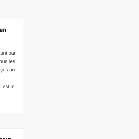
 en
ant par
ous les
eçus au
 est le