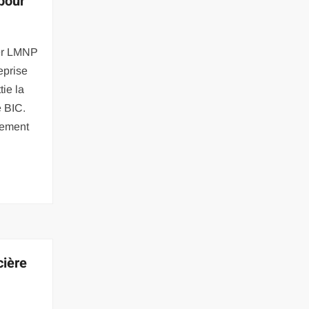
 pour
er LMNP
eprise
tie la
e BIC.
acement
cière