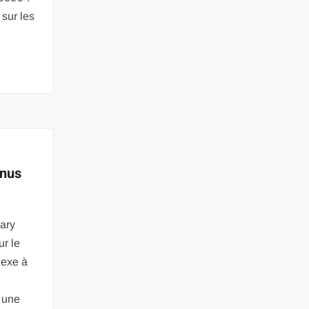
 sur les
enus
uary
ur le
lexe à
 une