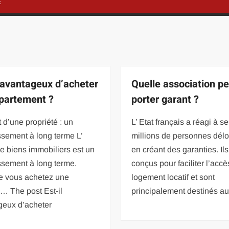
É
l avantageux d’acheter
Quelle association pe
partement ?
porter garant ?
t d’une propriété : un
L’ Etat français a réagi à s
ssement à long terme L’
millions de personnes dél
e biens immobiliers est un
en créant des garanties. Ils
ssement à long terme.
conçus pour faciliter l’accè
e vous achetez une
logement locatif et sont
… The post Est-il
principalement destinés a
geux d’acheter