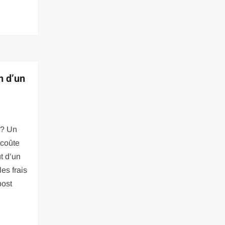
n d’un
 ? Un
coûte
t d’un
s frais
ost