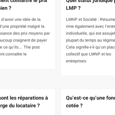
nt connaître le prix
Quel statut juridique
bien ?
LMP ?
le d’avoir une idée de la
LMNP et Société : Résum
d’une propriété malgré la
rime également avec l’entr
ssance des prix moyens par
individuelle, qui est assujet
aucoup craignent de payer
plupart du temps au régim
e ce qu’ils… The post
Cela signifie-t-il qu’un pl
t connaître le
collectif que LMNP et les
entreprises
sont les réparations à
Qu’est-ce qu’une fon
rge du locataire ?
cotée ?