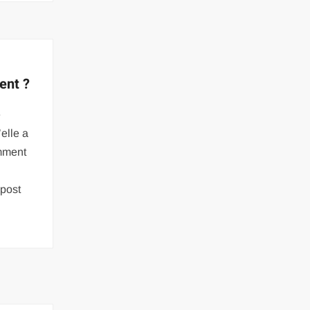
ent ?
e
elle a
omment
post