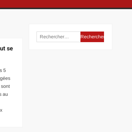
Rechercher :
ut se
es 5
ogées
 sont
s au
ux