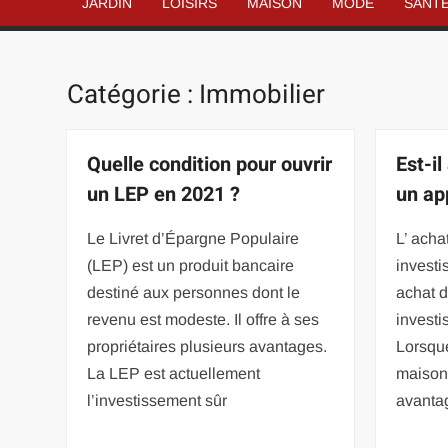
JARDIN
LOISIRS
MAISON
MODE
SANT
Catégorie :
Immobilier
Quelle condition pour ouvrir
Est-i
un LEP en 2021 ?
un ap
Le Livret d’Épargne Populaire
L’ acha
(LEP) est un produit bancaire
investi
destiné aux personnes dont le
achat d
revenu est modeste. Il offre à ses
investi
propriétaires plusieurs avantages.
Lorsqu
La LEP est actuellement
maison
l’investissement sûr
avanta