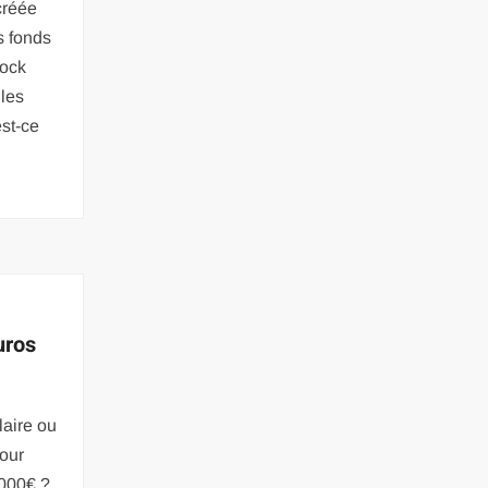
créée
s fonds
tock
 les
st-ce
uros
laire ou
our
 000€ ?