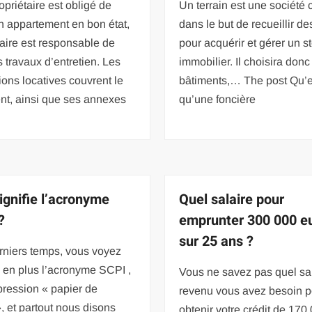
ropriétaire est obligé de
Un terrain est une société 
n appartement en bon état,
dans le but de recueillir de
taire est responsable de
pour acquérir et gérer un s
s travaux d’entretien. Les
immobilier. Il choisira donc
ions locatives couvrent le
bâtiments,… The post Qu’e
nt, ainsi que ses annexes
qu’une foncière
ignifie l’acronyme
Quel salaire pour
?
emprunter 300 000 e
sur 25 ans ?
rniers temps, vous voyez
 en plus l’acronyme SCPI ,
Vous ne savez pas quel sa
pression « papier de
revenu vous avez besoin p
», et partout nous disons
obtenir votre crédit de 170