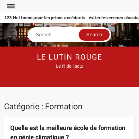
Skip
to
3 Net Immo pour les primo-accédants : éviter les erreurs classiques
content
Search
LE LUTIN ROUGE
Le fil de l'actu
Catégorie :
Formation
Quelle est la meilleure école de formation
en génie climatique ?