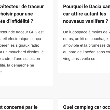
Détecteur de traceur
Pourquoi le Dacia ca
hoisir pour une
car attire autant les
e d’infidélité ?
nouveaux vanlifers ?
cteur de traceur GPS est
Un ludospace à moins de 
reil électronique conçu
euros, un kit de couchage
pérer les signaux radio
amovible et la promesse d
ar un mouchard dissimulé.
au bord de l’océan sans cré
e cadre d’une suspicion
vingt ans : voilà ce
élité, la démarche ne
e
st concerné par le
Quel camping car oc