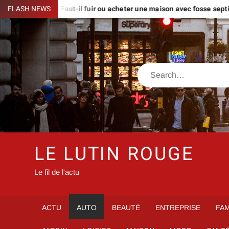
Skip
ues
FLASH NEWS
Faut-il fuir ou acheter une maison avec fosse septique non
to
content
Search
LE LUTIN ROUGE
Le fil de l'actu
ACTU
AUTO
BEAUTÉ
ENTREPRISE
FAM