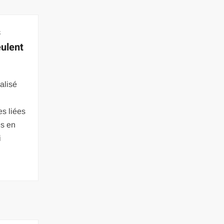
s
eulent
ialisé
s liées
és en
i