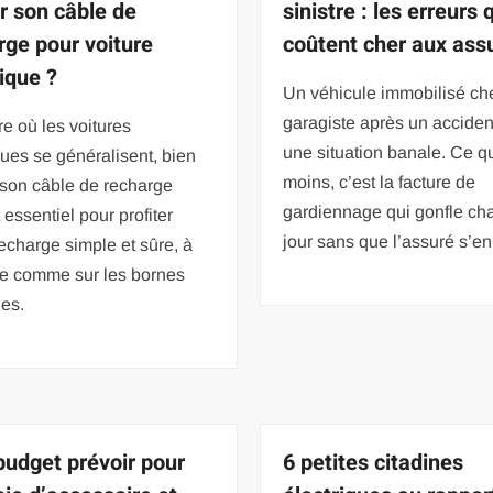
ir son câble de
sinistre : les erreurs 
rge pour voiture
coûtent cher aux ass
rique ?
Un véhicule immobilisé ch
garagiste après un accident
re où les voitures
une situation banale. Ce qu
ques se généralisent, bien
moins, c’est la facture de
 son câble de recharge
gardiennage qui gonfle ch
 essentiel pour profiter
jour sans que l’assuré s’en
echarge simple et sûre, à
le comme sur les bornes
ues.
budget prévoir pour
6 petites citadines