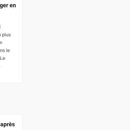
ager en
d
n plus
un
ns le
 Le
s
 après