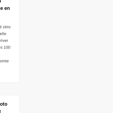
t
le en
té zéro
elle
river
es 100
nomie
moto
t