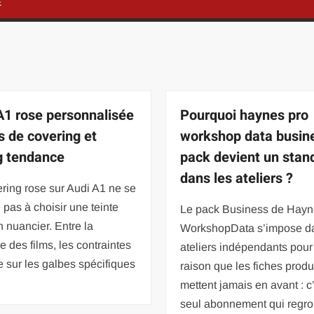
É
A1 rose personnalisée
Pourquoi haynes pro
es de covering et
workshop data busin
g tendance
pack devient un stan
dans les ateliers ?
ring rose sur Audi A1 ne se
pas à choisir une teinte
Le pack Business de Hay
 nuancier. Entre la
WorkshopData s’impose da
re des films, les contraintes
ateliers indépendants pour
 sur les galbes spécifiques
raison que les fiches produ
mettent jamais en avant : c’
seul abonnement qui regr