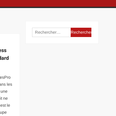
Rechercher :
ess
dard
nesPro
ns les
 une
it ne
est le
oupe