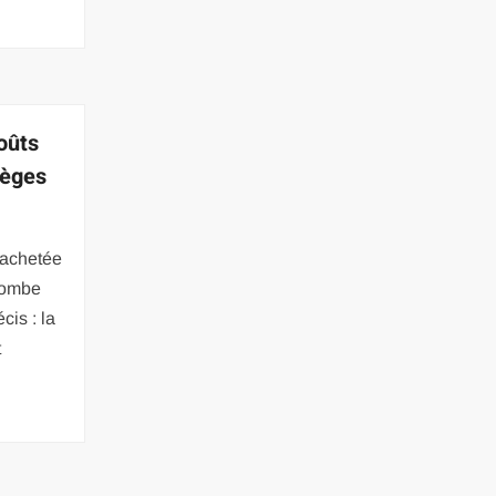
oûts
ièges
 achetée
tombe
cis : la
t