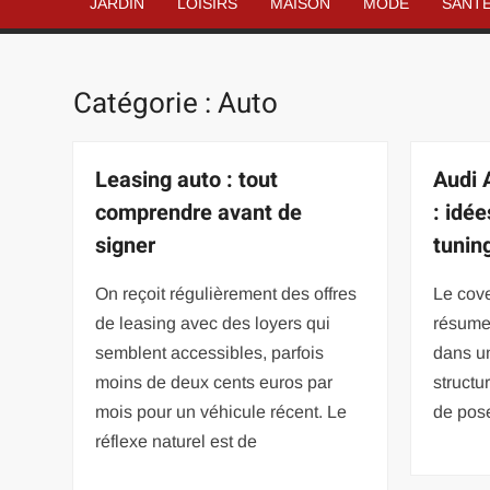
JARDIN
LOISIRS
MAISON
MODE
SANT
Catégorie :
Auto
Leasing auto : tout
Audi 
comprendre avant de
: idé
signer
tunin
On reçoit régulièrement des offres
Le cove
de leasing avec des loyers qui
résume 
semblent accessibles, parfois
dans un
moins de deux cents euros par
structu
mois pour un véhicule récent. Le
de pose
réflexe naturel est de