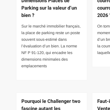
Dimensions Places de
courr
Parking sur la valeur d’un
courro
bien ?
2026 
Sur le marché immobilier français,
On tomb
la place de parking reste un poste
moment
souvent sous-estimé dans
d’un br
l’évaluation d’un bien. La norme
la cour
NF P 91-120, qui encadre les
laquell
dimensions minimales des
emplacements
Pourquoi le Challenger two
Faut-i
fascine autant les
Vente