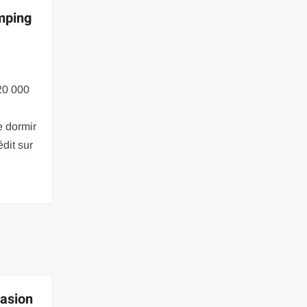
mping
20 000
e dormir
dit sur
casion