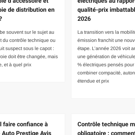
oie d’accessoire et
électriques au rappor
ie de distribution en
qualité-prix imbattab
?
2026
e souvent sur le sujet au
La transition vers la mobili
 du contrôle technique ou
émission franchit une nouv
uit suspect sous le capot :
étape. L’année 2026 voit ar
roie doit être changée, mais
une génération de véhicul
e, et à quel prix
% électriques pensés pour
combiner compacité, auto
étendue et prix
l faire confiance à
Contrôle technique 
 Auto Prestige Avis
obligatoire : commen