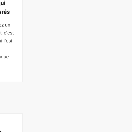
qui
urés
ez un
, c’est
i l’est
aque