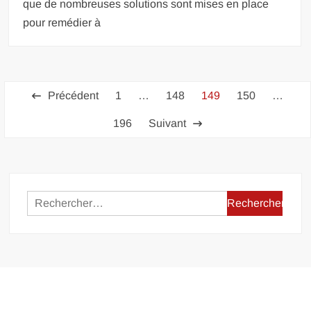
que de nombreuses solutions sont mises en place
pour remédier à
Pagination
Précédent
1
…
148
149
150
…
des
196
Suivant
publications
Rechercher :