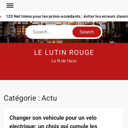
Skip
to
123 Net Immo pour les primo-accédants : éviter les erreurs classique
content
Search
LE LUTIN ROUGE
Le fil de l'actu
Catégorie :
Actu
Changer son vehicule pour un velo
electrique: un choix qui cumule les