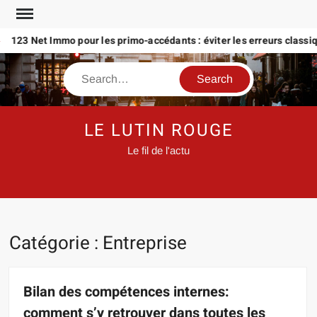
Skip
to
23 Net Immo pour les primo-accédants : éviter les erreurs classiques
content
Search
LE LUTIN ROUGE
Le fil de l'actu
Catégorie :
Entreprise
Bilan des compétences internes:
comment s’y retrouver dans toutes les